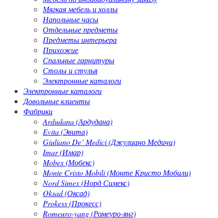
Мягкая мебель и холлы
Напольные часы
Отдельные предметы
Предметы интерьера
Прихожие
Спальные гарнитуры
Столы и стулья
Электронные каталоги
Электронные каталоги
Довольные клиенты
Фабрики
Ardudana (Ардудана)
Evita (Эвита)
Giuliano De’ Medici (Джулиано Медичи)
Imar (Имар)
Mobex (Мобекс)
Monte Cristo Mobili (Монте Кристо Мобили)
Nord Simex (Норд Симекс)
Oksad (Оксад)
Prokess (Прокесс)
Romeuro-yang (Ромеуро-янг)