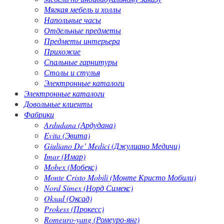
Мягкая мебель и холлы
Напольные часы
Отдельные предметы
Предметы интерьера
Прихожие
Спальные гарнитуры
Столы и стулья
Электронные каталоги
Электронные каталоги
Довольные клиенты
Фабрики
Ardudana (Ардудана)
Evita (Эвита)
Giuliano De’ Medici (Джулиано Медичи)
Imar (Имар)
Mobex (Мобекс)
Monte Cristo Mobili (Монте Кристо Мобили)
Nord Simex (Норд Симекс)
Oksad (Оксад)
Prokess (Прокесс)
Romeuro-yang (Ромеуро-янг)