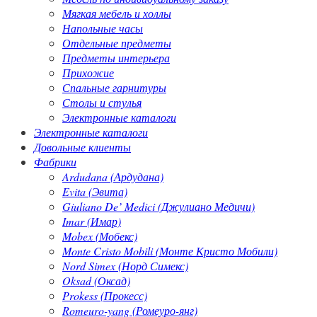
Мягкая мебель и холлы
Напольные часы
Отдельные предметы
Предметы интерьера
Прихожие
Спальные гарнитуры
Столы и стулья
Электронные каталоги
Электронные каталоги
Довольные клиенты
Фабрики
Ardudana (Ардудана)
Evita (Эвита)
Giuliano De’ Medici (Джулиано Медичи)
Imar (Имар)
Mobex (Мобекс)
Monte Cristo Mobili (Монте Кристо Мобили)
Nord Simex (Норд Симекс)
Oksad (Оксад)
Prokess (Прокесс)
Romeuro-yang (Ромеуро-янг)