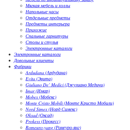
Мягкая мебель и холлы
Напольные часы
Отдельные предметы
Предметы интерьера
Прихожие
Спальные гарнитуры
Столы и стулья
Электронные каталоги
Электронные каталоги
Довольные клиенты
Фабрики
Ardudana (Ардудана)
Evita (Эвита)
Giuliano De’ Medici (Джулиано Медичи)
Imar (Имар)
Mobex (Мобекс)
Monte Cristo Mobili (Монте Кристо Мобили)
Nord Simex (Норд Симекс)
Oksad (Оксад)
Prokess (Прокесс)
Romeuro-yang (Ромеуро-янг)