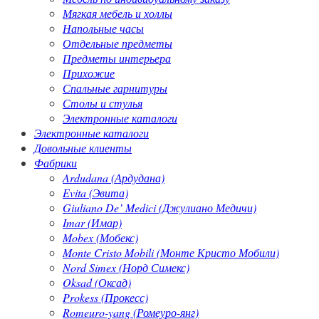
Мягкая мебель и холлы
Напольные часы
Отдельные предметы
Предметы интерьера
Прихожие
Спальные гарнитуры
Столы и стулья
Электронные каталоги
Электронные каталоги
Довольные клиенты
Фабрики
Ardudana (Ардудана)
Evita (Эвита)
Giuliano De’ Medici (Джулиано Медичи)
Imar (Имар)
Mobex (Мобекс)
Monte Cristo Mobili (Монте Кристо Мобили)
Nord Simex (Норд Симекс)
Oksad (Оксад)
Prokess (Прокесс)
Romeuro-yang (Ромеуро-янг)