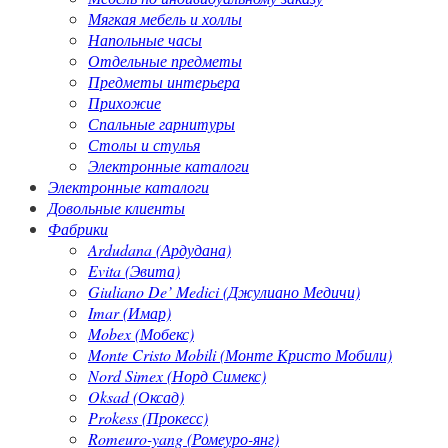
Мягкая мебель и холлы
Напольные часы
Отдельные предметы
Предметы интерьера
Прихожие
Спальные гарнитуры
Столы и стулья
Электронные каталоги
Электронные каталоги
Довольные клиенты
Фабрики
Ardudana (Ардудана)
Evita (Эвита)
Giuliano De’ Medici (Джулиано Медичи)
Imar (Имар)
Mobex (Мобекс)
Monte Cristo Mobili (Монте Кристо Мобили)
Nord Simex (Норд Симекс)
Oksad (Оксад)
Prokess (Прокесс)
Romeuro-yang (Ромеуро-янг)