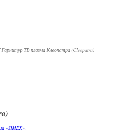
 Гарнитур ТВ плазма Клеопатра (Cleopatra)
ra)
диа «SIMEX»
.