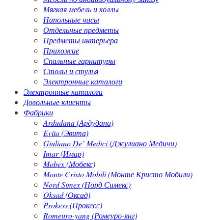
Мягкая мебель и холлы
Напольные часы
Отдельные предметы
Предметы интерьера
Прихожие
Спальные гарнитуры
Столы и стулья
Электронные каталоги
Электронные каталоги
Довольные клиенты
Фабрики
Ardudana (Ардудана)
Evita (Эвита)
Giuliano De’ Medici (Джулиано Медичи)
Imar (Имар)
Mobex (Мобекс)
Monte Cristo Mobili (Монте Кристо Мобили)
Nord Simex (Норд Симекс)
Oksad (Оксад)
Prokess (Прокесс)
Romeuro-yang (Ромеуро-янг)