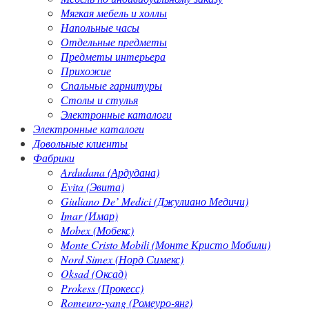
Мягкая мебель и холлы
Напольные часы
Отдельные предметы
Предметы интерьера
Прихожие
Спальные гарнитуры
Столы и стулья
Электронные каталоги
Электронные каталоги
Довольные клиенты
Фабрики
Ardudana (Ардудана)
Evita (Эвита)
Giuliano De’ Medici (Джулиано Медичи)
Imar (Имар)
Mobex (Мобекс)
Monte Cristo Mobili (Монте Кристо Мобили)
Nord Simex (Норд Симекс)
Oksad (Оксад)
Prokess (Прокесс)
Romeuro-yang (Ромеуро-янг)