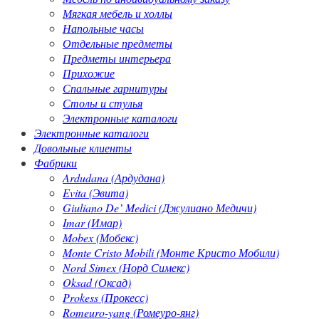
Мягкая мебель и холлы
Напольные часы
Отдельные предметы
Предметы интерьера
Прихожие
Спальные гарнитуры
Столы и стулья
Электронные каталоги
Электронные каталоги
Довольные клиенты
Фабрики
Ardudana (Ардудана)
Evita (Эвита)
Giuliano De’ Medici (Джулиано Медичи)
Imar (Имар)
Mobex (Мобекс)
Monte Cristo Mobili (Монте Кристо Мобили)
Nord Simex (Норд Симекс)
Oksad (Оксад)
Prokess (Прокесс)
Romeuro-yang (Ромеуро-янг)