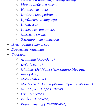
Мягкая мебель и холлы
Напольные часы
Отдельные предметы
Предметы интерьера
Прихожие
Спальные гарнитуры
Столы и стулья
Электронные каталоги
Электронные каталоги
Довольные клиенты
Фабрики
Ardudana (Ардудана)
Evita (Эвита)
Giuliano De’ Medici (Джулиано Медичи)
Imar (Имар)
Mobex (Мобекс)
Monte Cristo Mobili (Монте Кристо Мобили)
Nord Simex (Норд Симекс)
Oksad (Оксад)
Prokess (Прокесс)
Romeuro-yang (Ромеуро-янг)