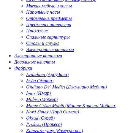
Мягкая мебель и холлы
Напольные часы
Отдельные предметы
Предметы интерьера
Прихожие
Спальные гарнитуры
Столы и стулья
Электронные каталоги
Электронные каталоги
Довольные клиенты
Фабрики
Ardudana (Ардудана)
Evita (Эвита)
Giuliano De’ Medici (Джулиано Медичи)
Imar (Имар)
Mobex (Мобекс)
Monte Cristo Mobili (Монте Кристо Мобили)
Nord Simex (Норд Симекс)
Oksad (Оксад)
Prokess (Прокесс)
Romeuro-yang (Ромеуро-янг)