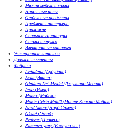
Мягкая мебель и холлы
Напольные часы
Отдельные предметы
Предметы интерьера
Прихожие
Спальные гарнитуры
Столы и стулья
Электронные каталоги
Электронные каталоги
Довольные клиенты
Фабрики
Ardudana (Ардудана)
Evita (Эвита)
Giuliano De’ Medici (Джулиано Медичи)
Imar (Имар)
Mobex (Мобекс)
Monte Cristo Mobili (Монте Кристо Мобили)
Nord Simex (Норд Симекс)
Oksad (Оксад)
Prokess (Прокесс)
Romeuro-yang (Ромеуро-янг)