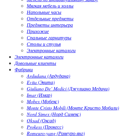
Мягкая мебель и холлы
Напольные часы
Отдельные предметы
Предметы интерьера
Прихожие
Спальные гарнитуры
Столы и стулья
Электронные каталоги
Электронные каталоги
Довольные клиенты
Фабрики
Ardudana (Ардудана)
Evita (Эвита)
Giuliano De’ Medici (Джулиано Медичи)
Imar (Имар)
Mobex (Мобекс)
Monte Cristo Mobili (Монте Кристо Мобили)
Nord Simex (Норд Симекс)
Oksad (Оксад)
Prokess (Прокесс)
Romeuro-yang (Ромеуро-янг)